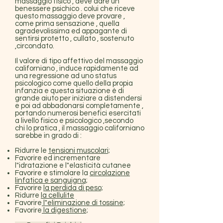
massaggio fisico , deve dare un
benessere psichico . colui che riceve
questo massaggio deve provare ,
come prima sensazione , quella
agradevolissima ed appagante di
sentirsi protetto , cullato , sostenuto
,circondato.
Il valore di tipo affettivo del massaggio
californiano , induce rapidamente ad
una regressione ad uno status
psicologico come quello della propia
infanzia e questa situazione é di
grande aiuto per iniziare a distendersi
e poi ad abbadonarsi completamente ,
portando numerosi benefici esercitati
a livello fisico e psicologico ,secondo
chi lo pratica , il massaggio californiano
sarebbe in grado di :
Ridurre le
tensioni muscolari;
Favorire ed incrementare
l"idratazione e l"elasticità cutanee
Favorire e stimolare la
circolazione
linfatica e sanguigna;
Favorire
la perdida di peso;
Ridurre
la cellulite
Favorire
l"eliminazione di tossine;
Favorire
la digestione;