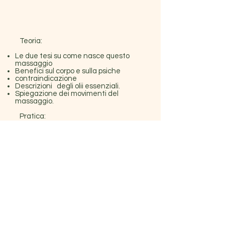
Teoria:
Le due tesi su come nasce questo
massaggio
Benefici sul corpo e sulla psiche
contraindicazione
Descrizioni degli olii essenziali.
Spiegazione dei movimenti del
massaggio.
Pratica:
Le tecniche del Massaggio.
I movimenti del massaggio
californiano .
Riattivazione dei centri energetici.
Effetti Corpore.
Effetti Psichici.
16 ore didattica teorico é pratica .