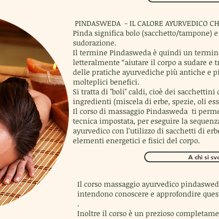
PINDASWEDA - IL CALORE AYURVEDICO CH
Pinda significa bolo (sacchetto/tampone) 
sudorazione.
Il termine Pindasweda è quindi un termin
letteralmente “aiutare il corpo a sudare e 
delle pratiche ayurvediche più antiche e pi
molteplici benefici.
Si tratta di "boli" caldi, cioè dei sacchettin
ingredienti (miscela di erbe, spezie, oli es
Il corso di massaggio Pindasweda
ti perm
tecnica impostata, per eseguire la sequen
ayurvedico con l’utilizzo di sacchetti di erb
elementi energetici e fisici del corpo.
A chi si sv
Il corso massaggio ayurvedico pindasweda 
intendono conoscere e approfondire quest
.
Inoltre il corso è un prezioso completam