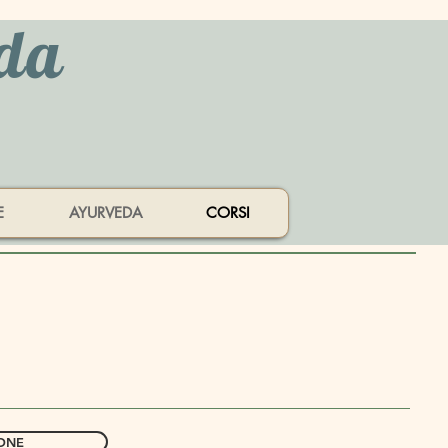
eda
E
AYURVEDA
CORSI
IONE