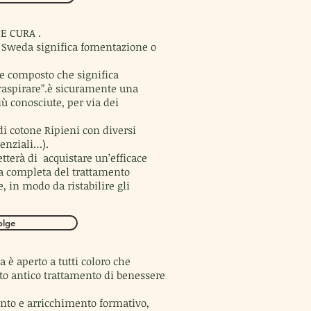
E CURA .
e Sweda significa fomentazione o
e composto che significa
traspirare”.è sicuramente una
ù conosciute, per via dei
i di cotone Ripieni con diversi
senziali…).
etterà di
acquistare un’efficace
za completa del trattamento
e, in modo da ristabilire gli
olge
è aperto a tutti coloro che
o antico trattamento di benessere
ento e arricchimento formativo,