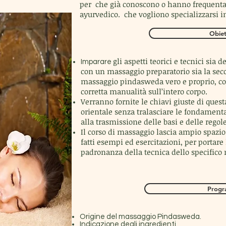
per che già conoscono o hanno frequenta
ayurvedico. che vogliono specializzarsi in
Obiet
gli aspetti teorici e tecnici sia 
Imparare
con un massaggio preparatorio sia la seco
massaggio pindasweda vero e proprio, con 
corretta manualità sull’intero corpo.
Verranno fornite le chiavi giuste di quest
orientale senza tralasciare le fondamenta
alla trasmissione delle basi e delle regole
Il corso di massaggio lascia ampio spazio
fatti esempi ed esercitazioni, per portare 
padronanza della tecnica dello specifico
Prog
Origine del massaggio Pindasweda.
Indicazione degli ingredienti.